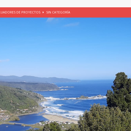
ALUADORES DE PROYECTOS
SIN CATEGORÍA
EGORÍA
E LA CHICHA DE MANZANA EN PUERTO VARAS
PATRIMONIO CULTURAL
UNAU, EL CACIQUE ANTIÑIRRE Y LA CIUDAD DE LOS CÉSARES
io apícola, Purranque, 06 de agosto de 2026
SIN CATEGORÍA