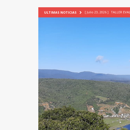
[ Julio 23, 2026 ]
TALLER EV
ULTIMAS NOTICIAS
[ Junio 17, 2026 ]
SIN CAT
[ Mayo 18, 2026 ]
DEFENSA D
[ Mayo 18, 2026 ]
NUEVA BRA
PATRIMONIO CULTURAL
[ Agosto 7, 2026 ]
6° Seminar