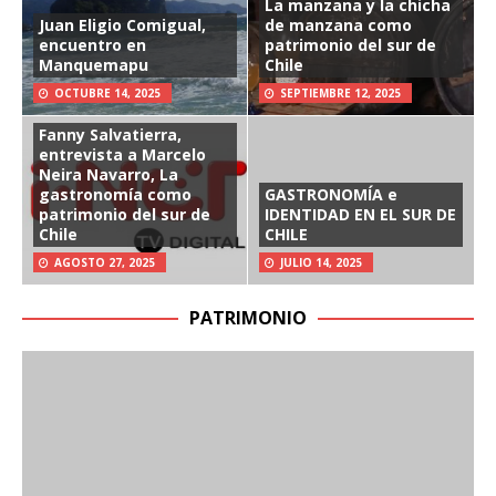
La manzana y la chicha
Juan Eligio Comigual,
de manzana como
encuentro en
patrimonio del sur de
Manquemapu
Chile
OCTUBRE 14, 2025
SEPTIEMBRE 12, 2025
Fanny Salvatierra,
entrevista a Marcelo
Neira Navarro, La
gastronomía como
GASTRONOMÍA e
patrimonio del sur de
IDENTIDAD EN EL SUR DE
Chile
CHILE
AGOSTO 27, 2025
JULIO 14, 2025
PATRIMONIO