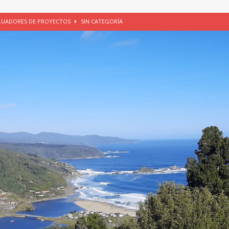
ALUADORES DE PROYECTOS
SIN CATEGORÍA
EGORÍA
E LA CHICHA DE MANZANA EN PUERTO VARAS
PATRIMONIO CULTURAL
UNAU, EL CACIQUE ANTIÑIRRE Y LA CIUDAD DE LOS CÉSARES
io apícola, Purranque, 06 de agosto de 2026
SIN CATEGORÍA