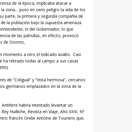
 prensa de la época, implicaba atacar a
a zona… puso en serio peligro la vida de los
 su parte, la primera y segunda compañía de
 de la población bajo la supuesta amenaza
erintendente, ni del Gobernador, lo que
encia de las patrullas, en efecto, provocó
as de Osorno,
n momento a otro el indicado asalto. Casi
 se ha retirado todas al campo a sus casas
890).
es de “Coligual” y “Vista hermosa”, cercanos
onos germanos emplazados en la zona de la
Antiñirre habría intentado levantar un
Rey Huilliche, Revista en Viaje, Año XXIV, Nº
urero francés Orelie Antoine de Tounens que,