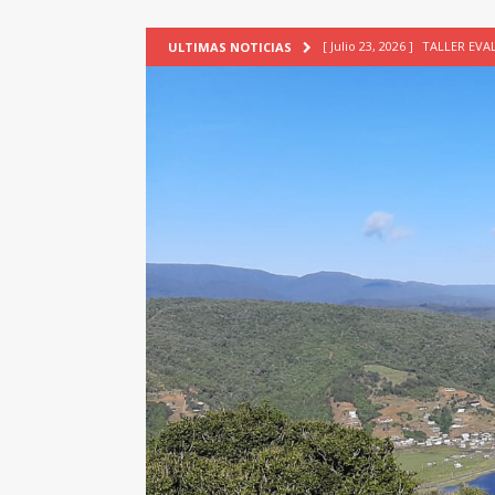
[ Julio 23, 2026 ]
TALLER EV
ULTIMAS NOTICIAS
[ Junio 17, 2026 ]
SIN CAT
[ Mayo 18, 2026 ]
DEFENSA D
[ Mayo 18, 2026 ]
NUEVA BRA
PATRIMONIO CULTURAL
[ Agosto 7, 2026 ]
6° Seminar