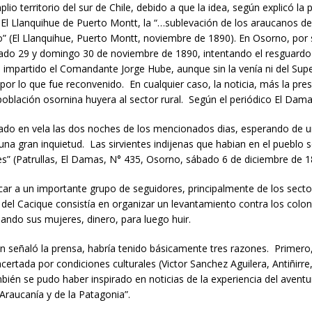
lio territorio del sur de Chile, debido a que la idea, según explicó la
l Llanquihue de Puerto Montt, la “…sublevación de los araucanos de l
go” (El Llanquihue, Puerto Montt, noviembre de 1890). En Osorno, por
bado 29 y domingo 30 de noviembre de 1890, intentando el resguardo
ía impartido el Comandante Jorge Hube, aunque sin la venía ni del Sup
 por lo que fue reconvenido. En cualquier caso, la noticia, más la pres
blación osornina huyera al sector rural. Según el periódico El Dam
ado en vela las dos noches de los mencionados dias, esperando de u
 una gran inquietud. Las sirvientes indijenas que habian en el pueblo
s” (Patrullas, El Damas, N° 435, Osorno, sábado 6 de diciembre de 1
ar a un importante grupo de seguidores, principalmente de los sector
del Cacique consistía en organizar un levantamiento contra los col
ando sus mujeres, dinero, para luego huir.
 señaló la prensa, habría tenido básicamente tres razones. Primero, 
tada por condiciones culturales (Victor Sanchez Aguilera, Antiñirre, 
bién se pudo haber inspirado en noticias de la experiencia del avent
Araucanía y de la Patagonia”.