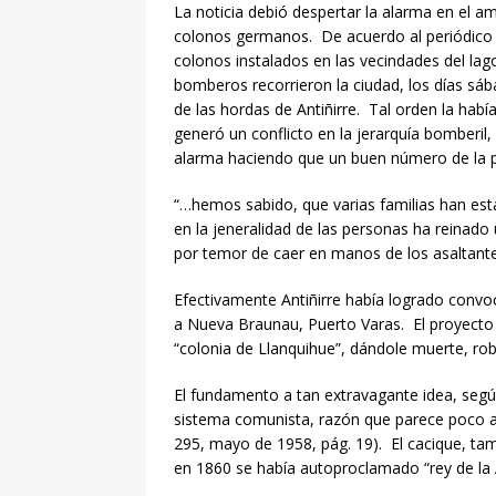
La noticia debió despertar la alarma en el amp
colonos germanos. De acuerdo al periódico E
colonos instalados en las vecindades del la
bomberos recorrieron la ciudad, los días sá
de las hordas de Antiñirre. Tal orden la hab
generó un conflicto en la jerarquía bomberil,
alarma haciendo que un buen número de la po
“…hemos sabido, que varias familias han est
en la jeneralidad de las personas ha reinado
por temor de caer en manos de los asaltante
Efectivamente Antiñirre había logrado convoc
a Nueva Braunau, Puerto Varas. El proyecto 
“colonia de Llanquihue”, dándole muerte, rob
El fundamento a tan extravagante idea, según
sistema comunista, razón que parece poco acer
295, mayo de 1958, pág. 19). El cacique, tam
en 1860 se había autoproclamado “rey de la 