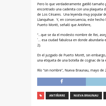
Pero lo que verdaderamente gatilló tamaño pr
encontrado una cadenita con una plaqueta de
de Los Césares. Una leyenda muy popular des
Llanquihue. Y, en consecuencia, este hecho l
Puerto Montt, señaló que Antiñirre,
“…que se da el modesto nombre de Rei, aseg
´… esa ciudad fabulosa en donde abundaría el
2).
En el juzgado de Puerto Montt, sin embargo,
una etiqueta de una botella de cognac de la 
Río “sin nombre”, Nueva Braunau, mayo de 
ANTIÑIRRE
NUEVA BRAUNAU