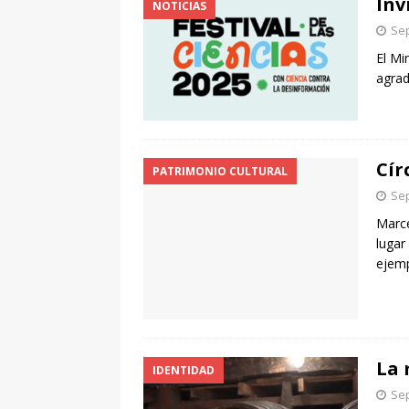
Inv
NOTICIAS
Sep
El Mi
agrad
Cír
PATRIMONIO CULTURAL
Sep
Marce
lugar
ejem
La 
IDENTIDAD
Sep