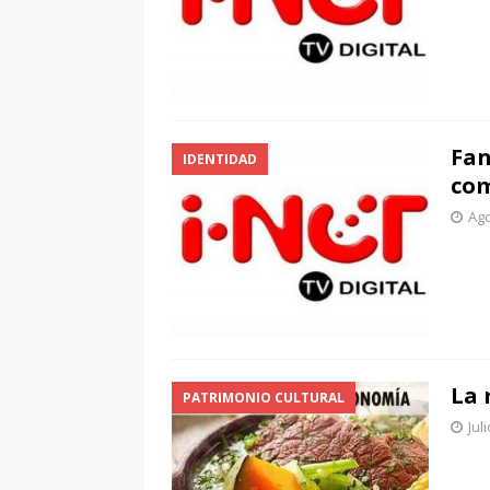
Fan
IDENTIDAD
com
Ago
La 
PATRIMONIO CULTURAL
Jul