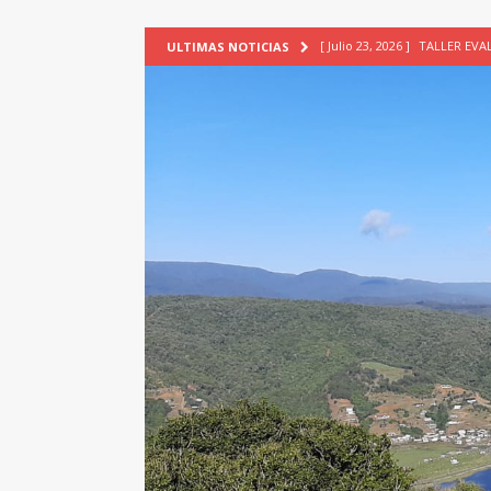
[ Julio 23, 2026 ]
TALLER EV
ULTIMAS NOTICIAS
[ Junio 17, 2026 ]
SIN CAT
[ Mayo 18, 2026 ]
DEFENSA D
[ Mayo 18, 2026 ]
NUEVA BRA
PATRIMONIO CULTURAL
[ Agosto 7, 2026 ]
6° Seminar