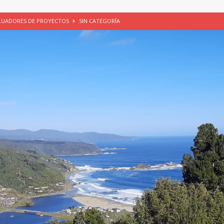
ALUADORES DE PROYECTOS
SIN CATEGORÍA
EGORÍA
E LA CHICHA DE MANZANA EN PUERTO VARAS
PATRIMONIO CULTURAL
UNAU, EL CACIQUE ANTIÑIRRE Y LA CIUDAD DE LOS CÉSARES
io apícola, Purranque, 06 de agosto de 2026
SIN CATEGORÍA