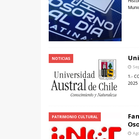
Histo
Munic
Uni
NOTICIAS
Sep
1.- 
2025
Fan
PATRIMONIO CULTURAL
Oso
Ago