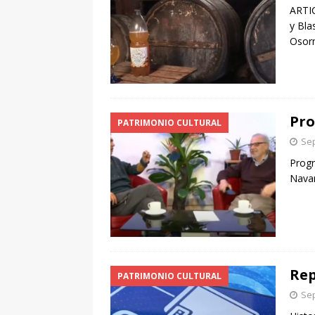
ARTIC
y Bla
Osor
Pr
PATRIMONIO CULTURAL
Sep
Progr
Navar
Rep
PATRIMONIO CULTURAL
Sep