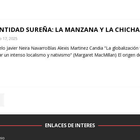
NTIDAD SUREÑA: LA MANZANA Y LA CHICHA
io 17, 2025
lo Javier Neira NavarroBlas Alexis Martinez Candia “La globalización
ar un intenso localismo y nativismo” (Margaret MacMillan) El origen d
ENLACES DE INTERES
nio