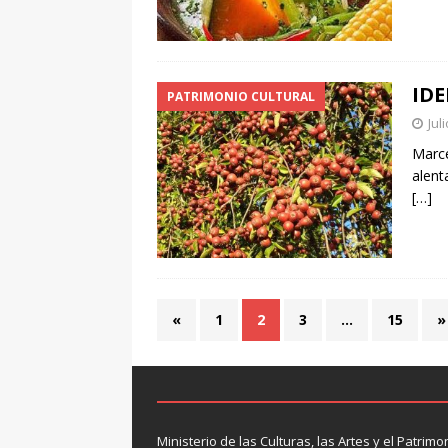
IDE
PATRIMONIO CULTURAL
Jul
Marce
alent
[…]
«
1
2
3
…
15
»
Ministerio de las Culturas, las Artes y el Patrimo