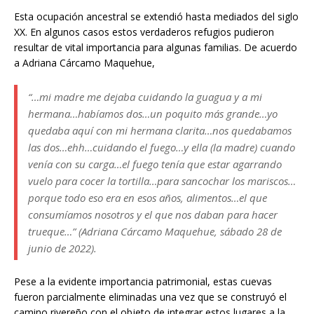
Esta ocupación ancestral se extendió hasta mediados del siglo
XX. En algunos casos estos verdaderos refugios pudieron
resultar de vital importancia para algunas familias. De acuerdo
a Adriana Cárcamo Maquehue,
“…mi madre me dejaba cuidando la guagua y a mi
hermana…habíamos dos…un poquito más grande…yo
quedaba aquí con mi hermana clarita…nos quedabamos
las dos…ehh…cuidando el fuego…y ella (la madre) cuando
venía con su carga…el fuego tenía que estar agarrando
vuelo para cocer la tortilla…para sancochar los mariscos…
porque todo eso era en esos años, alimentos…el que
consumíamos nosotros y el que nos daban para hacer
trueque…” (Adriana Cárcamo Maquehue, sábado 28 de
junio de 2022).
Pese a la evidente importancia patrimonial, estas cuevas
fueron parcialmente eliminadas una vez que se construyó el
camino rivereño con el objeto de integrar estos lugares a la