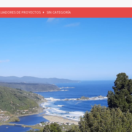
ALUADORES DE PROYECTOS
SIN CATEGORÍA
EGORÍA
E LA CHICHA DE MANZANA EN PUERTO VARAS
PATRIMONIO CULTURAL
UNAU, EL CACIQUE ANTIÑIRRE Y LA CIUDAD DE LOS CÉSARES
io apícola, Purranque, 06 de agosto de 2026
SIN CATEGORÍA