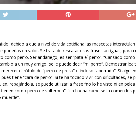
ntido, debido a que a nivel de vida cotidiana las mascotas interactúan
ponerlas en valor. Se trata de rescatar esas frases antiguas, para co
o como perro. Ser andariego, es ser “pata e` perro”. “Cansado como p
n cambio a un muy amigo, se le puede decir “mi perro”. Demostrar leal
erecer el rótulo de “perro de presa” o incluso “aperrado”. Si alguien
es tiene “cara de perro”. Si te ha tocado vivir con dificultades, se 
ien, rebajándola, se puede utilizar la frase “no lo he visto ni en pelea
lo tienen como perro de solterona”. “La buena carne se la comen los 
no muerde”.