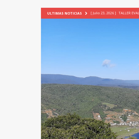
[ Julio 23, 2026 ]
TALLER EV
ULTIMAS NOTICIAS
[ Junio 17, 2026 ]
SIN CAT
[ Mayo 18, 2026 ]
DEFENSA D
[ Mayo 18, 2026 ]
NUEVA BRA
PATRIMONIO CULTURAL
[ Agosto 7, 2026 ]
6° Seminar