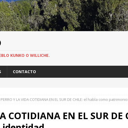
O
EBLO KUNKO O WILLICHE.
S
CONTACTO
 PERRO Y LA VIDA COTIDIANA EN EL SUR DE CHILE: el habla como patrimonio
A COTIDIANA EN EL SUR DE C
 identidad