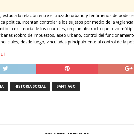
l
, estudia la relación entre el trazado urbano y fenómenos de poder e
ica política, intentan controlar a los sujetos por medio de la vigilanc
itió la existencia de los cuarteles, un plan abstracto que tuvo múltip
urbanas (cobro de impuestos, aseo urbano, control del funcionamiento 
policiales, desde luego, vinculadas principalmente al control de la pob
QUÍ
IA
HISTORIA SOCIAL
SANTIAGO