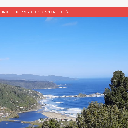
ALUADORES DE PROYECTOS
SIN CATEGORÍA
EGORÍA
E LA CHICHA DE MANZANA EN PUERTO VARAS
PATRIMONIO CULTURAL
UNAU, EL CACIQUE ANTIÑIRRE Y LA CIUDAD DE LOS CÉSARES
io apícola, Purranque, 06 de agosto de 2026
SIN CATEGORÍA