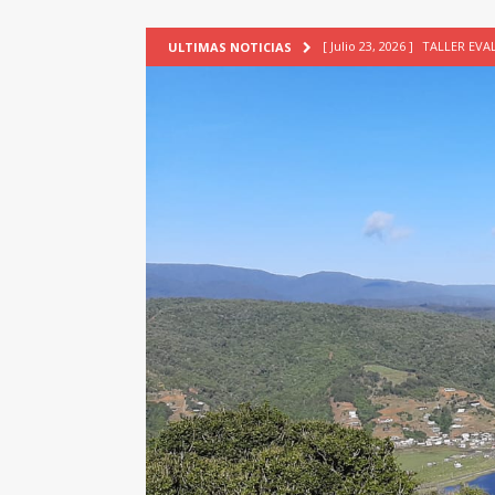
[ Julio 23, 2026 ]
TALLER EV
ULTIMAS NOTICIAS
[ Junio 17, 2026 ]
SIN CAT
[ Mayo 18, 2026 ]
DEFENSA D
[ Mayo 18, 2026 ]
NUEVA BRA
PATRIMONIO CULTURAL
[ Agosto 7, 2026 ]
6° Seminar