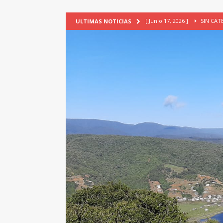
[ Junio 17, 2026 ]
SIN CAT
ULTIMAS NOTICIAS
[ Mayo 18, 2026 ]
DEFENSA D
[ Mayo 18, 2026 ]
NUEVA BRA
PATRIMONIO CULTURAL
[ Febrero 3, 2026 ]
La ciudad
Lagos, Chile
PATRIMONIO
[ Julio 23, 2026 ]
TALLER EV