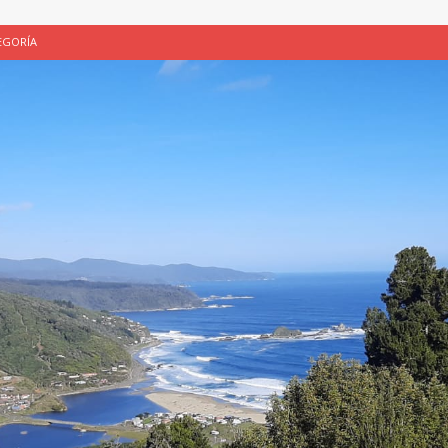
EGORÍA
E LA CHICHA DE MANZANA EN PUERTO VARAS
PATRIMONIO CULTURAL
UNAU, EL CACIQUE ANTIÑIRRE Y LA CIUDAD DE LOS CÉSARES
 de Los Césares como patrimonio cultural inmaterial de la Región de Los
 CULTURAL
ALUADORES DE PROYECTOS
SIN CATEGORÍA