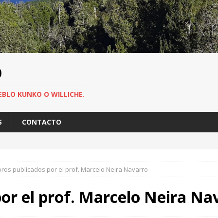
O
EBLO KUNKO O WILLICHE.
S
CONTACTO
bros publicados por el prof. Marcelo Neira Navarro
por el prof. Marcelo Neira Na