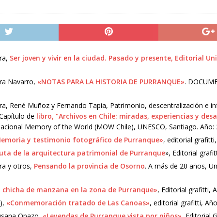
ra,
Ser joven y vivir en la ciudad. Pasado y presente, Editorial U
ira Navarro,
«NOTAS PARA LA HISTORIA DE PURRANQUE»
. DOCUMEN
ra, René Muñoz y Fernando Tapia, Patrimonio, descentralización e i
 Capítulo de
libro, “Archivos en Chile: miradas, experiencias y desa
acional Memory of the World (MOW Chile), UNESCO, Santiago. Año: 
emoria y testimonio fotográfico de Purranque»
, editorial grafitt
uta de la arquitectura patrimonial de Purranque
», Editorial grafi
ra y otros,
Pensando la provincia de Osorno
. A más de 20 años, Un
 chicha de manzana en la zona de Purranque»
, Editorial grafitti,
),
«Conmemoración tratado de Las Canoas»
, editorial grafitti, Añ
Susana Opazo,
«Leyendas de Purranque vista por niños»
, Editorial 