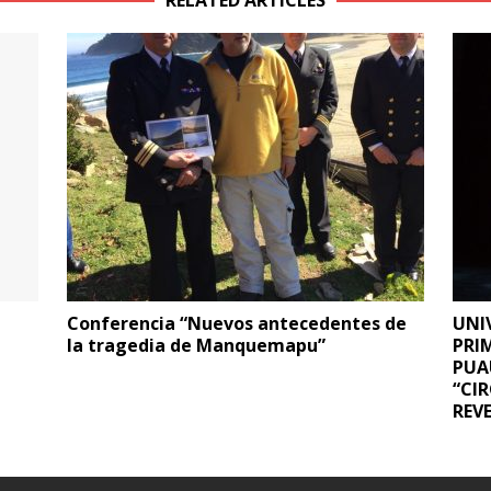
RELATED ARTICLES
Conferencia “Nuevos antecedentes de
UNI
la tragedia de Manquemapu”
PRI
PUA
“CI
REV