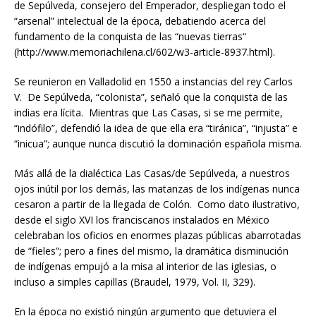
de Sepúlveda, consejero del Emperador, despliegan todo el
“arsenal” intelectual de la época, debatiendo acerca del
fundamento de la conquista de las “nuevas tierras“
(http://www.memoriachilena.cl/602/w3-article-8937.html).
Se reunieron en Valladolid en 1550 a instancias del rey Carlos
V. De Sepúlveda, “colonista”, señaló que la conquista de las
indias era lícita. Mientras que Las Casas, si se me permite,
“indófilo”, defendió la idea de que ella era “tiránica”, “injusta” e
“inicua”; aunque nunca discutió la dominación española misma.
Más allá de la dialéctica Las Casas/de Sepúlveda, a nuestros
ojos inútil por los demás, las matanzas de los indígenas nunca
cesaron a partir de la llegada de Colón. Como dato ilustrativo,
desde el siglo XVI los franciscanos instalados en México
celebraban los oficios en enormes plazas públicas abarrotadas
de “fieles”; pero a fines del mismo, la dramática disminución
de indígenas empujó a la misa al interior de las iglesias, o
incluso a simples capillas (Braudel, 1979, Vol. II, 329).
En la época no existió ningún argumento que detuviera el