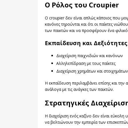
Ο Ρόλος του Croupier
Ο croupier δεν είναι απλώς κάποιος που μοιρ
κανόνες τηρούνται και ότι οι παίκτες νιώθου
των παικτών και να προσφέρουν ένα φιλικό
Εκπαίδευση και Δεξιότητες
Διαχείριση παιχνιδιών και κανόνων
Αλληλεπίδραση με τους παίκτες
Διαχείριση χρημάτων και στοιχημάτων
Η εκπαίδευση περιλαμβάνει επίσης και την 
ανάλογα με τις ανάγκες των παικτών.
Στρατηγικές Διαχείρισ
Η διαχείριση ενός καζίνο δεν είναι εύκολ
να βελτιώνουν την εμπειρία των επισκεπτών