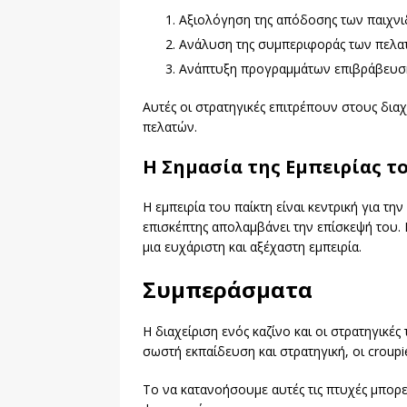
Αξιολόγηση της απόδοσης των παιχνι
Ανάλυση της συμπεριφοράς των πελα
Ανάπτυξη προγραμμάτων επιβράβευσ
Αυτές οι στρατηγικές επιτρέπουν στους διαχ
πελατών.
Η Σημασία της Εμπειρίας τ
Η εμπειρία του παίκτη είναι κεντρική για τη
επισκέπτης απολαμβάνει την επίσκεψή του. Εί
μια ευχάριστη και αξέχαστη εμπειρία.
Συμπεράσματα
Η διαχείριση ενός καζίνο και οι στρατηγικές
σωστή εκπαίδευση και στρατηγική, οι croup
Το να κατανοήσουμε αυτές τις πτυχές μπορε