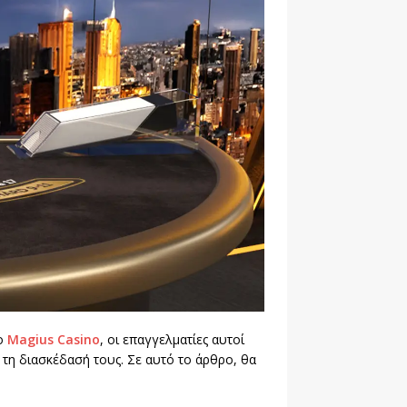
το
Magius Casino
, οι επαγγελματίες αυτοί
 τη διασκέδασή τους. Σε αυτό το άρθρο, θα