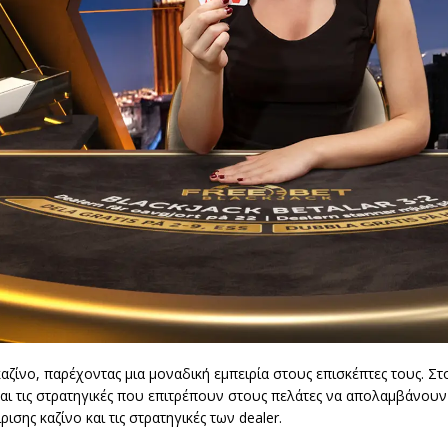
αζίνο, παρέχοντας μια μοναδική εμπειρία στους επισκέπτες τους. Σ
 και τις στρατηγικές που επιτρέπουν στους πελάτες να απολαμβάνουν
ισης καζίνο και τις στρατηγικές των dealer.