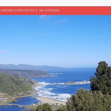
ALUADORES DE PROYECTOS
SIN CATEGORÍA
EGORÍA
E LA CHICHA DE MANZANA EN PUERTO VARAS
PATRIMONIO CULTURAL
UNAU, EL CACIQUE ANTIÑIRRE Y LA CIUDAD DE LOS CÉSARES
io apícola, Purranque, 06 de agosto de 2026
SIN CATEGORÍA