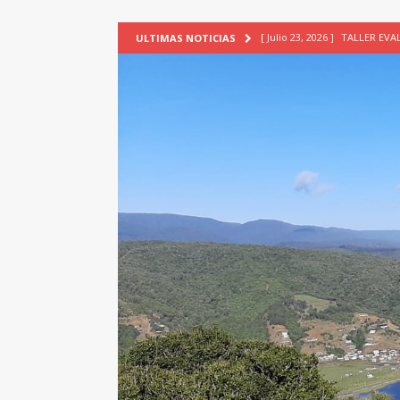
[ Julio 23, 2026 ]
TALLER EV
ULTIMAS NOTICIAS
[ Junio 17, 2026 ]
SIN CAT
[ Mayo 18, 2026 ]
DEFENSA D
[ Mayo 18, 2026 ]
NUEVA BRA
PATRIMONIO CULTURAL
[ Agosto 7, 2026 ]
6° Seminar