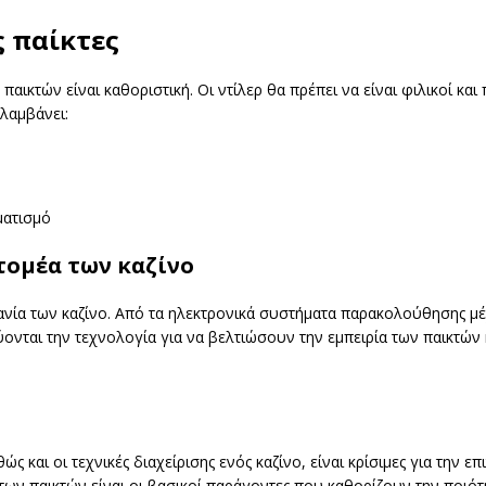
 παίκτες
παικτών είναι καθοριστική. Οι ντίλερ θα πρέπει να είναι φιλικοί κα
λαμβάνει:
ματισμό
τομέα των καζίνο
νία των καζίνο. Από τα ηλεκτρονικά συστήματα παρακολούθησης μέχρι
ύονται την τεχνολογία για να βελτιώσουν την εμπειρία των παικτών 
θώς και οι τεχνικές διαχείρισης ενός καζίνο, είναι κρίσιμες για την ε
 των παικτών είναι οι βασικοί παράγοντες που καθορίζουν την ποι