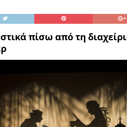
στικά πίσω από τη διαχείρι
ερ