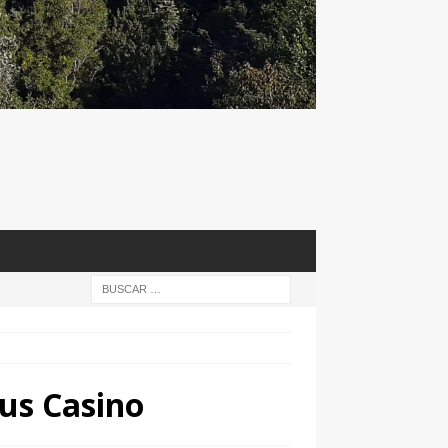
us Casino