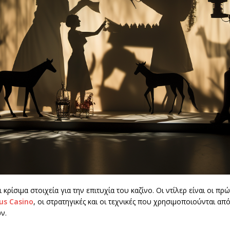
ι κρίσιμα στοιχεία για την επιτυχία του καζίνο. Οι ντίλερ είναι οι 
us Casino
, οι στρατηγικές και οι τεχνικές που χρησιμοποιούνται α
ν.