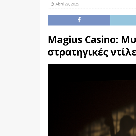
Abril 29, 2025
Magius Casino: Μυ
στρατηγικές ντίλ