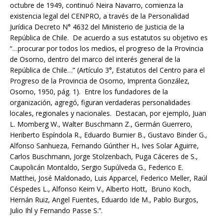
octubre de 1949, continuó Neira Navarro, comienza la
existencia legal del CENPRO, a través de la Personalidad
Jurídica Decreto N° 4632 del Ministerio de Justicia de la
República de Chile. De acuerdo a sus estatutos su objetivo es
“…procurar por todos los medios, el progreso de la Provincia
de Osorno, dentro del marco del interés general de la
República de Chile…” (Artículo 3°, Estatutos del Centro para el
Progreso de la Provincia de Osorno, Imprenta González,
Osorno, 1950, pág. 1). Entre los fundadores de la
organización, agregó, figuran verdaderas personalidades
locales, regionales y nacionales. Destacan, por ejemplo, Juan
L. Momberg W., Walter Buschmann Z., Germán Guerrero,
Heriberto Espíndola R., Eduardo Burnier B., Gustavo Binder G.,
Alfonso Sanhueza, Fernando Gúnther H., Ives Solar Aguirre,
Carlos Buschmann, Jorge Stolzenbach, Puga Cáceres de S.,
Caupolicán Montaldo, Sergio Supúlveda G., Federico E.
Matthei, José Maldonado, Luis Apparcel, Federico Meller, Raúl
Céspedes L., Alfonso Keim V., Alberto Hott, Bruno Koch,
Hernán Ruiz, Angel Fuentes, Eduardo Ide M., Pablo Burgos,
Julio Ihl y Fernando Passe S.”.