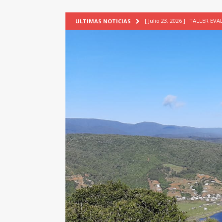
[ Julio 23, 2026 ]
TALLER EV
ULTIMAS NOTICIAS
[ Junio 17, 2026 ]
SIN CAT
[ Mayo 18, 2026 ]
DEFENSA D
[ Mayo 18, 2026 ]
NUEVA BRA
PATRIMONIO CULTURAL
[ Febrero 3, 2026 ]
La ciudad
Lagos, Chile
PATRIMONIO