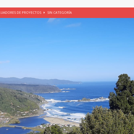
ALUADORES DE PROYECTOS
SIN CATEGORÍA
EGORÍA
E LA CHICHA DE MANZANA EN PUERTO VARAS
PATRIMONIO CULTURAL
UNAU, EL CACIQUE ANTIÑIRRE Y LA CIUDAD DE LOS CÉSARES
 de Los Césares como patrimonio cultural inmaterial de la Región de Los
 CULTURAL