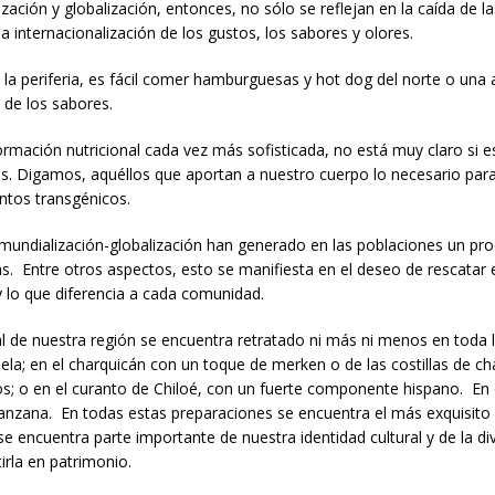
ación y globalización, entonces, no sólo se reflejan en la caída de 
na internacionalización de los gustos, los sabores y olores.
n la periferia, es fácil comer hamburguesas y hot dog del norte o un
 de los sabores.
rmación nutricional cada vez más sofisticada, no está muy claro si e
 Digamos, aquéllos que aportan a nuestro cuerpo lo necesario para
ntos transgénicos.
 mundialización-globalización han generado en las poblaciones un pr
s. Entre otros aspectos, esto se manifiesta en el deseo de rescatar e
 y lo que diferencia a cada comunidad.
l de nuestra región se encuentra retratado ni más ni menos en toda la
ela; en el charquicán con un toque de merken o de las costillas de
 o en el curanto de Chiloé, con un fuerte componente hispano. En el
anzana. En todas estas preparaciones se encuentra el más exquisito r
e encuentra parte importante de nuestra identidad cultural y de la div
irla en patrimonio.