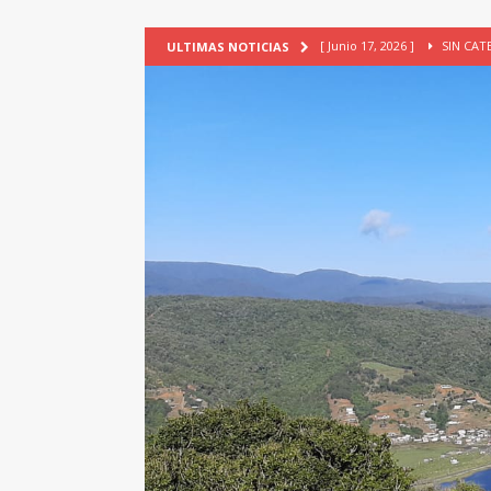
[ Junio 17, 2026 ]
SIN CAT
ULTIMAS NOTICIAS
[ Mayo 18, 2026 ]
DEFENSA D
[ Mayo 18, 2026 ]
NUEVA BRA
PATRIMONIO CULTURAL
[ Febrero 3, 2026 ]
La ciudad
Lagos, Chile
PATRIMONIO
[ Julio 23, 2026 ]
TALLER EV