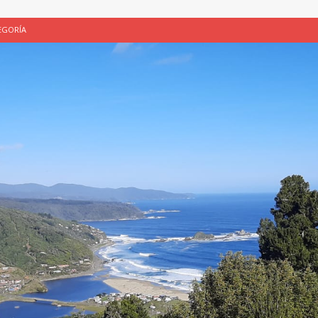
EGORÍA
E LA CHICHA DE MANZANA EN PUERTO VARAS
PATRIMONIO CULTURAL
UNAU, EL CACIQUE ANTIÑIRRE Y LA CIUDAD DE LOS CÉSARES
 de Los Césares como patrimonio cultural inmaterial de la Región de Los
 CULTURAL
ALUADORES DE PROYECTOS
SIN CATEGORÍA