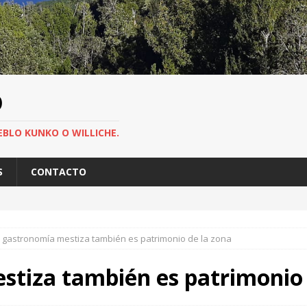
O
EBLO KUNKO O WILLICHE.
S
CONTACTO
 gastronomía mestiza también es patrimonio de la zona
stiza también es patrimonio 