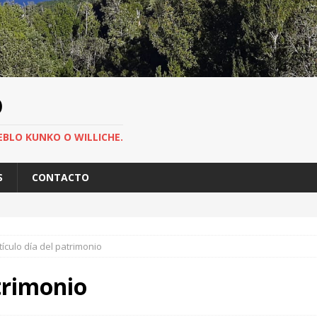
O
EBLO KUNKO O WILLICHE.
S
CONTACTO
tículo día del patrimonio
atrimonio