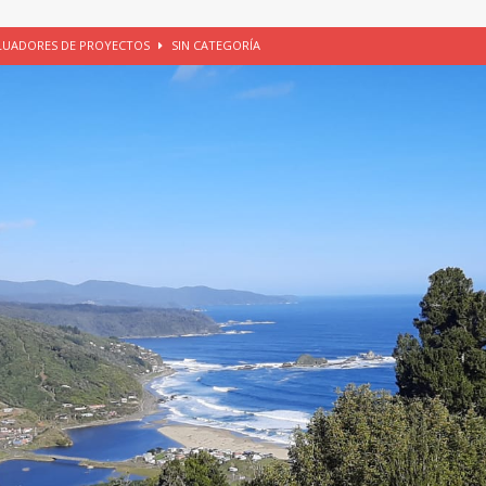
ALUADORES DE PROYECTOS
SIN CATEGORÍA
EGORÍA
E LA CHICHA DE MANZANA EN PUERTO VARAS
PATRIMONIO CULTURAL
UNAU, EL CACIQUE ANTIÑIRRE Y LA CIUDAD DE LOS CÉSARES
io apícola, Purranque, 06 de agosto de 2026
SIN CATEGORÍA