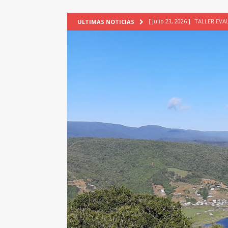
[ Julio 23, 2026 ]
TALLER EV
ULTIMAS NOTICIAS
[ Junio 17, 2026 ]
SIN CAT
[ Mayo 18, 2026 ]
DEFENSA D
[ Mayo 18, 2026 ]
NUEVA BRA
PATRIMONIO CULTURAL
[ Agosto 7, 2026 ]
6° Seminar