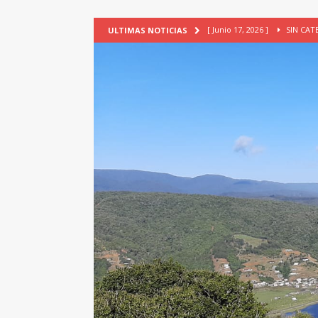
[ Junio 17, 2026 ]
SIN CAT
ULTIMAS NOTICIAS
[ Mayo 18, 2026 ]
DEFENSA D
[ Mayo 18, 2026 ]
NUEVA BRA
PATRIMONIO CULTURAL
[ Febrero 3, 2026 ]
La ciudad
Lagos, Chile
PATRIMONIO
[ Julio 23, 2026 ]
TALLER EV