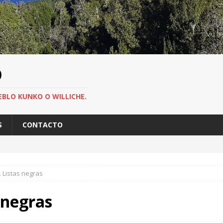
O
EBLO KUNKO O WILLICHE.
S
CONTACTO
. Listas negras
 negras