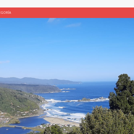
EGORÍA
E LA CHICHA DE MANZANA EN PUERTO VARAS
PATRIMONIO CULTURAL
UNAU, EL CACIQUE ANTIÑIRRE Y LA CIUDAD DE LOS CÉSARES
 de Los Césares como patrimonio cultural inmaterial de la Región de Los
 CULTURAL
ALUADORES DE PROYECTOS
SIN CATEGORÍA