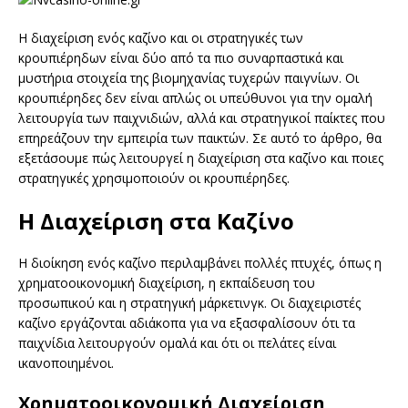
Η διαχείριση ενός καζίνο και οι στρατηγικές των
κρουπιέρηδων είναι δύο από τα πιο συναρπαστικά και
μυστήρια στοιχεία της βιομηχανίας τυχερών παιγνίων. Οι
κρουπιέρηδες δεν είναι απλώς οι υπεύθυνοι για την ομαλή
λειτουργία των παιχνιδιών, αλλά και στρατηγικοί παίκτες που
επηρεάζουν την εμπειρία των παικτών. Σε αυτό το άρθρο, θα
εξετάσουμε πώς λειτουργεί η διαχείριση στα καζίνο και ποιες
στρατηγικές χρησιμοποιούν οι κρουπιέρηδες.
Η Διαχείριση στα Καζίνο
Η διοίκηση ενός καζίνο περιλαμβάνει πολλές πτυχές, όπως η
χρηματοοικονομική διαχείριση, η εκπαίδευση του
προσωπικού και η στρατηγική μάρκετινγκ. Οι διαχειριστές
καζίνο εργάζονται αδιάκοπα για να εξασφαλίσουν ότι τα
παιχνίδια λειτουργούν ομαλά και ότι οι πελάτες είναι
ικανοποιημένοι.
Χρηματοοικονομική Διαχείριση