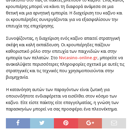
κρουπιέρης μπορεί να κάνει τη διαφορά ανάμεσα σε μια
θετική και μια αρνητική εμπειρία. Η διαχείριση του καζίνο και
οι κρουπιέρηδες συνεργάζονται για να εξασφαλίσουν την
επιτυχία της επιχείρησης.
Συνοψίζοντας, η διαχείριση ενός καζίνο απαιτεί στρατηγική
σκέψη και καλή εκπαίδευση. Οι κρουπιέρηδες παίζουν
καθοριστικό ρόλο στην επιτυχία των παιχνιδιών και στην
εμπειρία των πελατών. Στο
Nvcasino-online.gr
, μπορείτε να
ανακαλύψετε περισσότερες πληροφορίες σχετικά με αυτές τις
στρατηγικές και τις τεχνικές που χρησιμοποιούνται στην
βιομηχανία.
Η κατανόηση αυτών των παραγόντων είναι ζωτική για
οποιονδήποτε ενδιαφέρεται να εισέλθει στον κόσμο των
καζίνο. Είτε είστε παίκτης είτε επαγγελματίας, η γνώση των
παρασκηνίων μπορεί να σας προσφέρει ένα πλεονέκτημα.