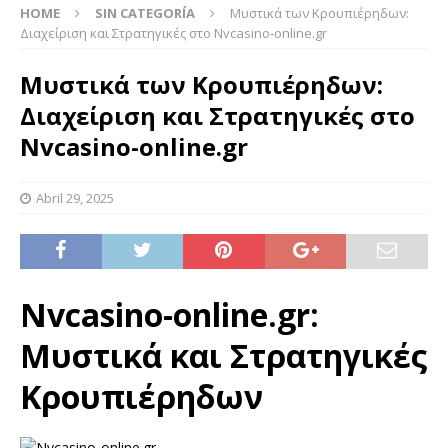
HOME
SIN CATEGORÍA
Μυστικά των Κρουπιέρηδων:
Διαχείριση και Στρατηγικές στο Nvcasino-online.gr
Μυστικά των Κρουπιέρηδων:
Διαχείριση και Στρατηγικές στο
Nvcasino-online.gr
Abril 29, 2025
Nvcasino-online.gr:
Μυστικά και Στρατηγικές
Κρουπιέρηδων