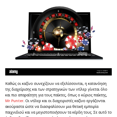
Καθώς οι καζίνο συνεχίζουν να εξελίσσονται, η κατανόηση
της διαχείρισης και των στρατηγικών των ντίλερ γίνεται όλο
και πιο απαραίτητη για τους παίκτες, όπως ο κύριος παίκτης,
Mr Punter
. Οι ντίλερ και οι διαχειριστές καζίνο εργάζονται
ακούραστα ώστε να διασφαλίσουν μια θετική εμπειρία
παιχνιδιού και να μεγιστοποιήσουν τα κέρδη τους. Σε αυτό το