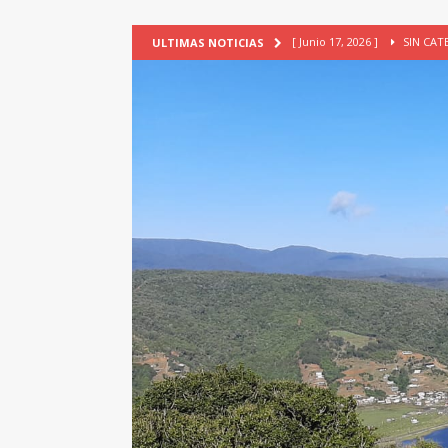
[ Junio 17, 2026 ]
SIN CAT
ULTIMAS NOTICIAS
[ Mayo 18, 2026 ]
DEFENSA D
[ Mayo 18, 2026 ]
NUEVA BRA
PATRIMONIO CULTURAL
[ Febrero 3, 2026 ]
La ciudad
Lagos, Chile
PATRIMONIO
[ Julio 23, 2026 ]
TALLER EV