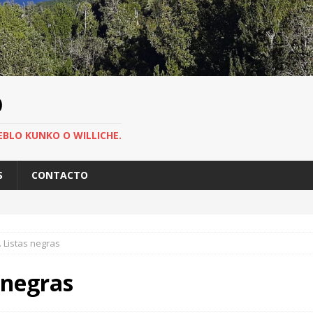
O
EBLO KUNKO O WILLICHE.
S
CONTACTO
. Listas negras
 negras