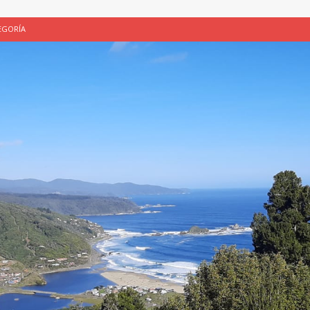
EGORÍA
E LA CHICHA DE MANZANA EN PUERTO VARAS
PATRIMONIO CULTURAL
UNAU, EL CACIQUE ANTIÑIRRE Y LA CIUDAD DE LOS CÉSARES
 de Los Césares como patrimonio cultural inmaterial de la Región de Los
 CULTURAL
ALUADORES DE PROYECTOS
SIN CATEGORÍA