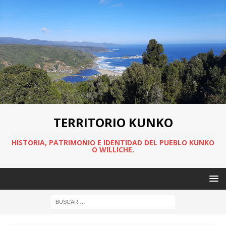
TERRITORIO KUNKO
HISTORIA, PATRIMONIO E IDENTIDAD DEL PUEBLO KUNKO
O WILLICHE.