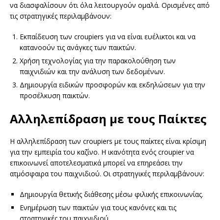
να διασφαλίσουν ότι όλα λειτουργούν ομαλά. Ορισμένες από
τις στρατηγικές περιλαμβάνουν:
Εκπαίδευση των croupiers για να είναι ευέλικτοι και να
κατανοούν τις ανάγκες των παικτών.
Χρήση τεχνολογίας για την παρακολούθηση των
παιχνιδιών και την ανάλυση των δεδομένων.
Δημιουργία ειδικών προσφορών και εκδηλώσεων για την
προσέλκυση παικτών.
Αλληλεπίδραση με τους Παίκτες
Η αλληλεπίδραση των croupiers με τους παίκτες είναι κρίσιμη
για την εμπειρία του καζίνο. Η ικανότητα ενός croupier να
επικοινωνεί αποτελεσματικά μπορεί να επηρεάσει την
ατμόσφαιρα του παιχνιδιού. Οι στρατηγικές περιλαμβάνουν:
Δημιουργία θετικής διάθεσης μέσω φιλικής επικοινωνίας.
Ενημέρωση των παικτών για τους κανόνες και τις
στρατηγικές του παιχνιδιού.