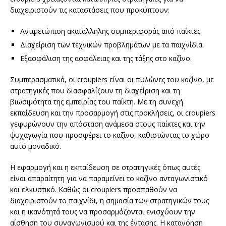
διαχειριστούν τις καταστάσεις που προκύπτουν:
Αντιμετώπιση ακατάλληλης συμπεριφοράς από παίκτες.
Διαχείριση των τεχνικών προβλημάτων με τα παιχνίδια.
Εξασφάλιση της ασφάλειας και της τάξης στο καζίνο.
Συμπερασματικά, οι croupiers είναι οι πυλώνες του καζίνο, με
στρατηγικές που διασφαλίζουν τη διαχείριση και τη
βιωσιμότητα της εμπειρίας του παίκτη. Με τη συνεχή
εκπαίδευση και την προσαρμογή στις προκλήσεις, οι croupiers
γεφυρώνουν την απόσταση ανάμεσα στους παίκτες και την
ψυχαγωγία που προσφέρει το καζίνο, καθιστώντας το χώρο
αυτό μοναδικό.
Η εφαρμογή και η εκπαίδευση σε στρατηγικές όπως αυτές
είναι απαραίτητη για να παραμείνει το καζίνο ανταγωνιστικό
και ελκυστικό. Καθώς οι croupiers προσπαθούν να
διαχειριστούν το παιχνίδι, η σημασία των στρατηγικών τους
και η ικανότητά τους να προσαρμόζονται ενισχύουν την
αίσθηση του συναγωνισμού και της έντασης. Η κατανόηση