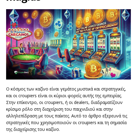
Ο κόσμος των καζίνο είναι γεμάτος μυστικά και στρατηγικές,
και οι croupiers είναι οι κύριοι φορείς αυτής της εμπειρίας.
Στην επίκεντρο, οι croupiers, ή οι dealers, διαδραματίζουν
κρίσιμο ρόλο στη διαχείριση του παιχνιδιού και στην
αλληλεπίδραση με τους παίκτες. Αυτό το άρθρο εξερευνά τις
στρατηγικές που χρησιμοποιούν οι croupiers και τη σημασία
της διαχείρισης του καζίνο.