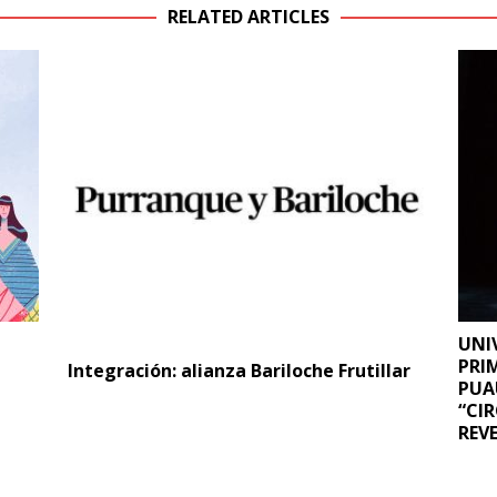
RELATED ARTICLES
UNI
PRI
Integración: alianza Bariloche Frutillar
PUA
“CI
REV