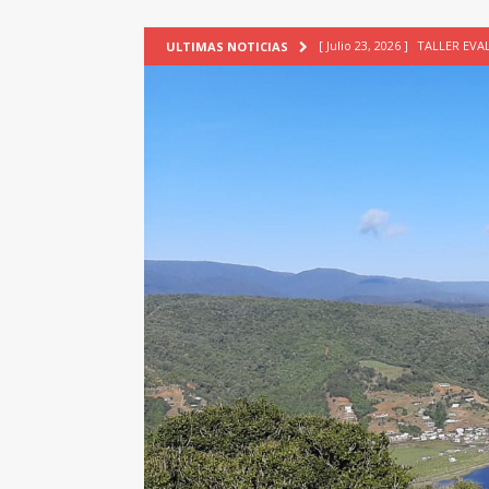
[ Julio 23, 2026 ]
TALLER EV
ULTIMAS NOTICIAS
[ Junio 17, 2026 ]
SIN CAT
[ Mayo 18, 2026 ]
DEFENSA D
[ Mayo 18, 2026 ]
NUEVA BRA
PATRIMONIO CULTURAL
[ Agosto 7, 2026 ]
6° Seminar