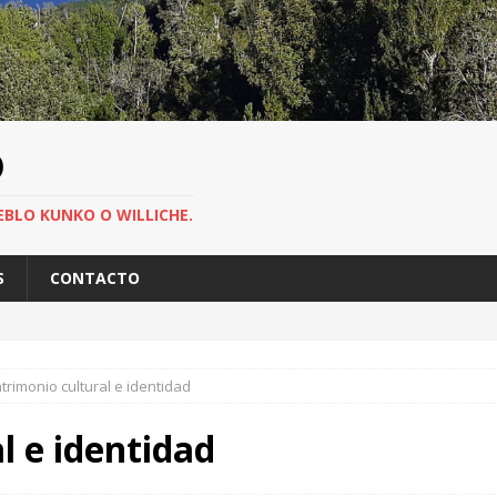
O
EBLO KUNKO O WILLICHE.
S
CONTACTO
trimonio cultural e identidad
l e identidad