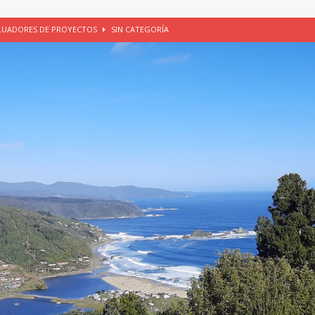
ALUADORES DE PROYECTOS
SIN CATEGORÍA
EGORÍA
E LA CHICHA DE MANZANA EN PUERTO VARAS
PATRIMONIO CULTURAL
UNAU, EL CACIQUE ANTIÑIRRE Y LA CIUDAD DE LOS CÉSARES
io apícola, Purranque, 06 de agosto de 2026
SIN CATEGORÍA