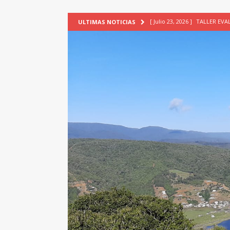
[ Julio 23, 2026 ]
TALLER EV
ULTIMAS NOTICIAS
[ Junio 17, 2026 ]
SIN CAT
[ Mayo 18, 2026 ]
DEFENSA D
[ Mayo 18, 2026 ]
NUEVA BRA
PATRIMONIO CULTURAL
[ Agosto 7, 2026 ]
6° Seminar