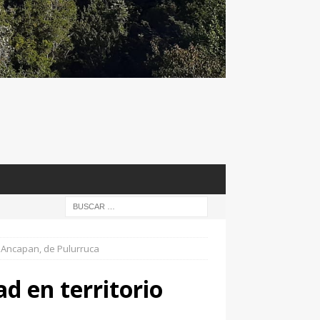
o Ancapan, de Pulurruca
d en territorio