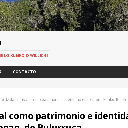
O
EBLO KUNKO O WILLICHE.
S
CONTACTO
 actividad musical como patrimonio e identidad en territorio kunko: Basili
al como patrimonio e identida
apan, de Pulurruca