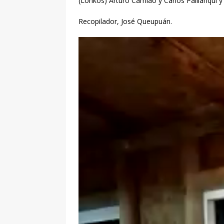
(Lonkos) Arturo Camiao y Carlos Paillanqui y
Recopilador, José Queupuán.