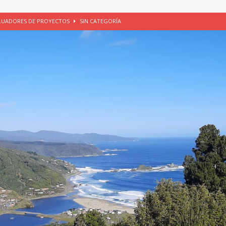
ALUADORES DE PROYECTOS
SIN CATEGORÍA
EGORÍA
E LA CHICHA DE MANZANA EN PUERTO VARAS
PATRIMONIO CULTURAL
UNAU, EL CACIQUE ANTIÑIRRE Y LA CIUDAD DE LOS CÉSARES
io apícola, Purranque, 06 de agosto de 2026
SIN CATEGORÍA