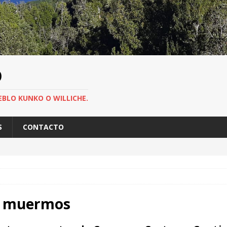
O
EBLO KUNKO O WILLICHE.
S
CONTACTO
os muermos