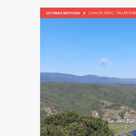
[ Julio 23, 2026 ]
TALLER EV
ULTIMAS NOTICIAS
[ Junio 17, 2026 ]
SIN CAT
[ Mayo 18, 2026 ]
DEFENSA D
[ Mayo 18, 2026 ]
NUEVA BRA
PATRIMONIO CULTURAL
[ Agosto 7, 2026 ]
6° Seminar