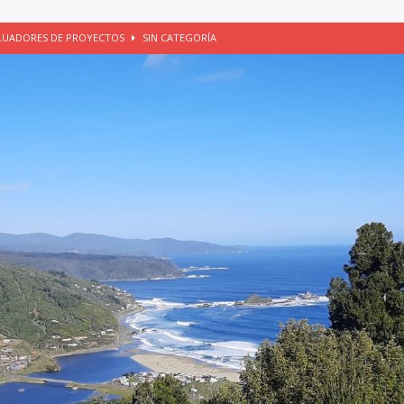
ALUADORES DE PROYECTOS
SIN CATEGORÍA
EGORÍA
E LA CHICHA DE MANZANA EN PUERTO VARAS
PATRIMONIO CULTURAL
UNAU, EL CACIQUE ANTIÑIRRE Y LA CIUDAD DE LOS CÉSARES
io apícola, Purranque, 06 de agosto de 2026
SIN CATEGORÍA