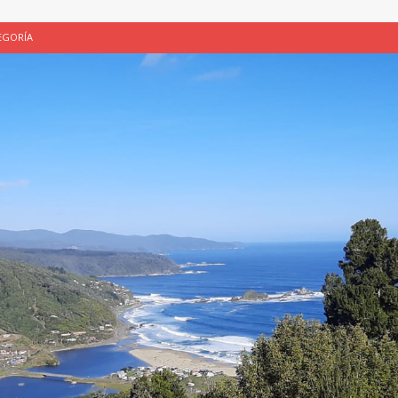
EGORÍA
E LA CHICHA DE MANZANA EN PUERTO VARAS
PATRIMONIO CULTURAL
UNAU, EL CACIQUE ANTIÑIRRE Y LA CIUDAD DE LOS CÉSARES
 de Los Césares como patrimonio cultural inmaterial de la Región de Los
 CULTURAL
ALUADORES DE PROYECTOS
SIN CATEGORÍA