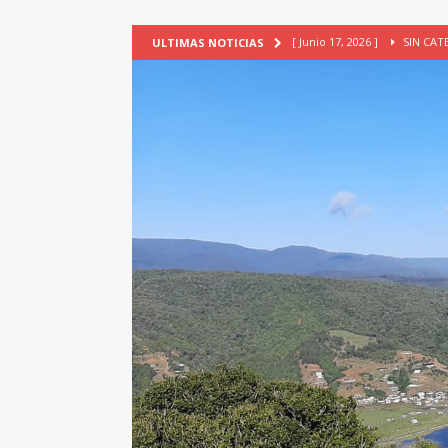
[ Junio 17, 2026 ]
SIN CAT
ULTIMAS NOTICIAS
[ Mayo 18, 2026 ]
DEFENSA D
[ Mayo 18, 2026 ]
NUEVA BRA
PATRIMONIO CULTURAL
[ Febrero 3, 2026 ]
La ciudad
Lagos, Chile
PATRIMONIO
[ Julio 23, 2026 ]
TALLER EV