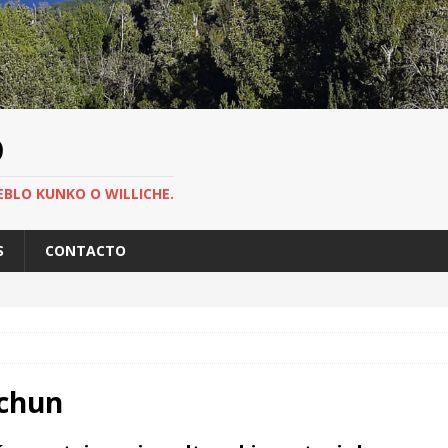
O
EBLO KUNKO O WILLICHE.
S
CONTACTO
echun