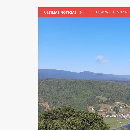
[ Junio 17, 2026 ]
SIN CAT
ULTIMAS NOTICIAS
[ Mayo 18, 2026 ]
DEFENSA D
[ Mayo 18, 2026 ]
NUEVA BRA
PATRIMONIO CULTURAL
[ Febrero 3, 2026 ]
La ciudad
Lagos, Chile
PATRIMONIO
[ Julio 23, 2026 ]
TALLER EV