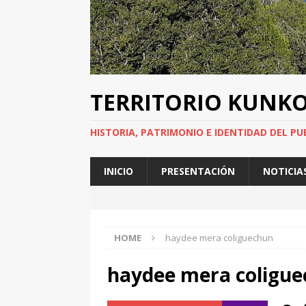
TERRITORIO KUNK
HISTORIA, PATRIMONIO E IDENTIDAD DEL PU
INICIO
PRESENTACIÓN
NOTICIA
HOME
haydee mera coliguechun
haydee mera coligu