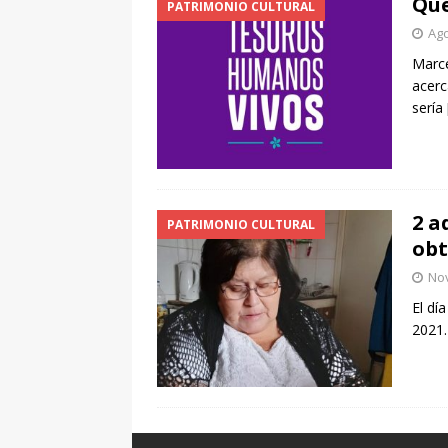
Qué
PATRIMONIO CULTURAL
Ago
Marce
acerc
sería
2 a
PATRIMONIO CULTURAL
obt
Nov
El dí
2021.