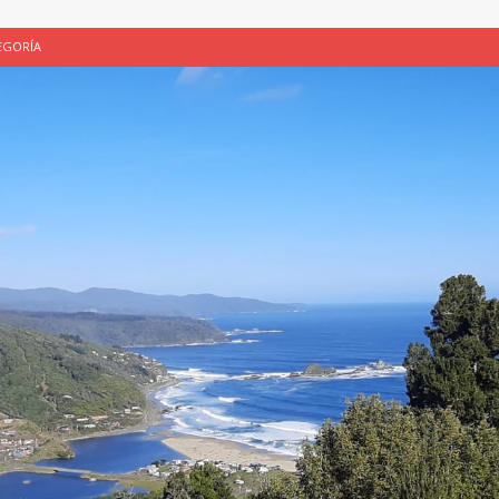
EGORÍA
E LA CHICHA DE MANZANA EN PUERTO VARAS
PATRIMONIO CULTURAL
UNAU, EL CACIQUE ANTIÑIRRE Y LA CIUDAD DE LOS CÉSARES
 de Los Césares como patrimonio cultural inmaterial de la Región de Los
 CULTURAL
ALUADORES DE PROYECTOS
SIN CATEGORÍA