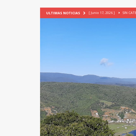
[ Junio 17, 2026 ]
SIN CAT
ULTIMAS NOTICIAS
[ Mayo 18, 2026 ]
DEFENSA D
[ Mayo 18, 2026 ]
NUEVA BRA
PATRIMONIO CULTURAL
[ Febrero 3, 2026 ]
La ciudad
Lagos, Chile
PATRIMONIO
[ Julio 23, 2026 ]
TALLER EV