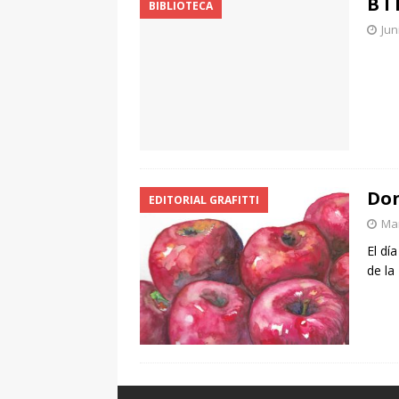
B I 
BIBLIOTECA
Jun
Don
EDITORIAL GRAFITTI
Mar
El dí
de la