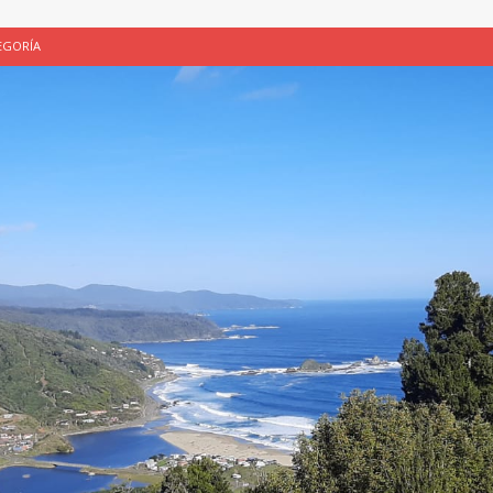
EGORÍA
E LA CHICHA DE MANZANA EN PUERTO VARAS
PATRIMONIO CULTURAL
UNAU, EL CACIQUE ANTIÑIRRE Y LA CIUDAD DE LOS CÉSARES
 de Los Césares como patrimonio cultural inmaterial de la Región de Los
 CULTURAL
ALUADORES DE PROYECTOS
SIN CATEGORÍA