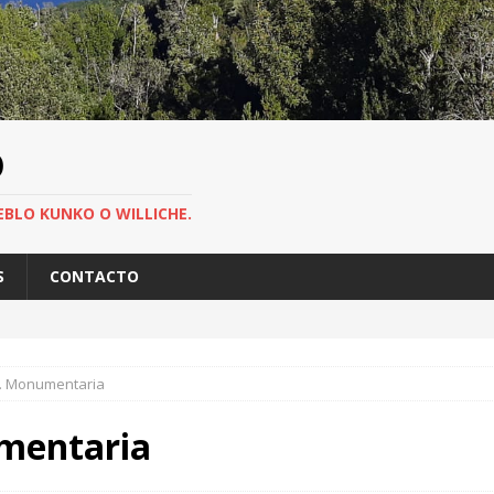
O
EBLO KUNKO O WILLICHE.
S
CONTACTO
o. Monumentaria
umentaria