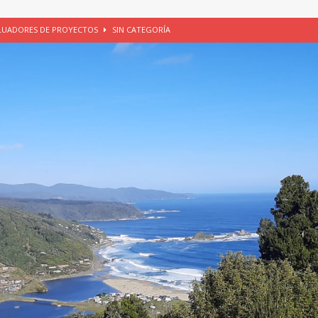
ALUADORES DE PROYECTOS
SIN CATEGORÍA
EGORÍA
E LA CHICHA DE MANZANA EN PUERTO VARAS
PATRIMONIO CULTURAL
UNAU, EL CACIQUE ANTIÑIRRE Y LA CIUDAD DE LOS CÉSARES
io apícola, Purranque, 06 de agosto de 2026
SIN CATEGORÍA