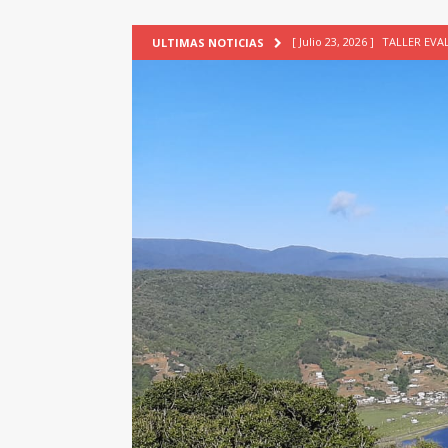
[ Julio 23, 2026 ]
TALLER EV
ULTIMAS NOTICIAS
[ Junio 17, 2026 ]
SIN CAT
[ Mayo 18, 2026 ]
DEFENSA D
[ Mayo 18, 2026 ]
NUEVA BRA
PATRIMONIO CULTURAL
[ Agosto 7, 2026 ]
6° Seminar