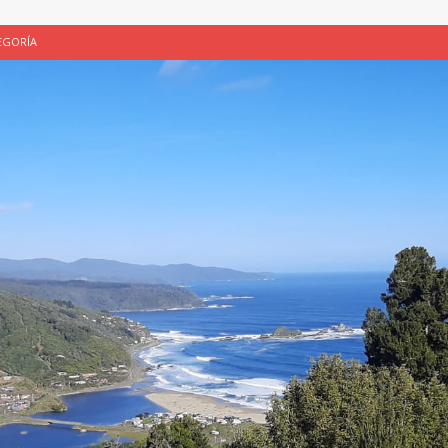
EGORÍA
E LA CHICHA DE MANZANA EN PUERTO VARAS
PATRIMONIO CULTURAL
UNAU, EL CACIQUE ANTIÑIRRE Y LA CIUDAD DE LOS CÉSARES
 de Los Césares como patrimonio cultural inmaterial de la Región de Los
 CULTURAL
ALUADORES DE PROYECTOS
SIN CATEGORÍA