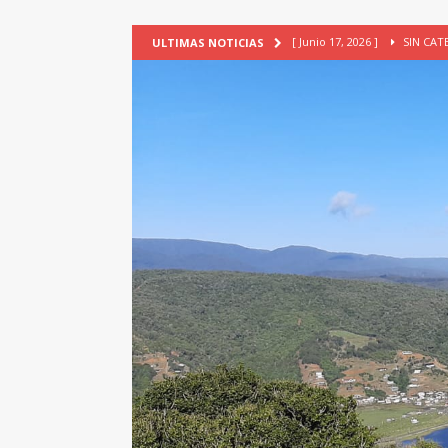
[ Junio 17, 2026 ]
SIN CAT
ULTIMAS NOTICIAS
[ Mayo 18, 2026 ]
DEFENSA D
[ Mayo 18, 2026 ]
NUEVA BRA
PATRIMONIO CULTURAL
[ Febrero 3, 2026 ]
La ciudad
Lagos, Chile
PATRIMONIO
[ Julio 23, 2026 ]
TALLER EV