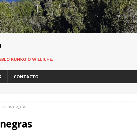
O
EBLO KUNKO O WILLICHE.
S
CONTACTO
. Listas negras
 negras