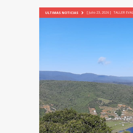
[ Julio 23, 2026 ]
TALLER EV
ULTIMAS NOTICIAS
[ Junio 17, 2026 ]
SIN CAT
[ Mayo 18, 2026 ]
DEFENSA D
[ Mayo 18, 2026 ]
NUEVA BRA
PATRIMONIO CULTURAL
[ Agosto 7, 2026 ]
6° Seminar