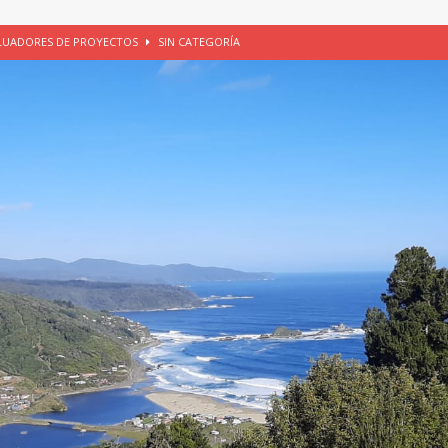
ALUADORES DE PROYECTOS
SIN CATEGORÍA
EGORÍA
E LA CHICHA DE MANZANA EN PUERTO VARAS
PATRIMONIO CULTURAL
UNAU, EL CACIQUE ANTIÑIRRE Y LA CIUDAD DE LOS CÉSARES
io apícola, Purranque, 06 de agosto de 2026
SIN CATEGORÍA