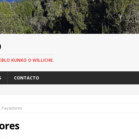
O
EBLO KUNKO O WILLICHE.
S
CONTACTO
o. Payadores
ores