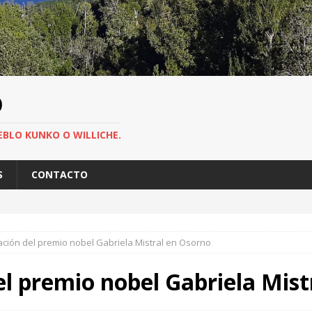
O
EBLO KUNKO O WILLICHE.
S
CONTACTO
ión del premio nobel Gabriela Mistral en Osorno
 premio nobel Gabriela Mist