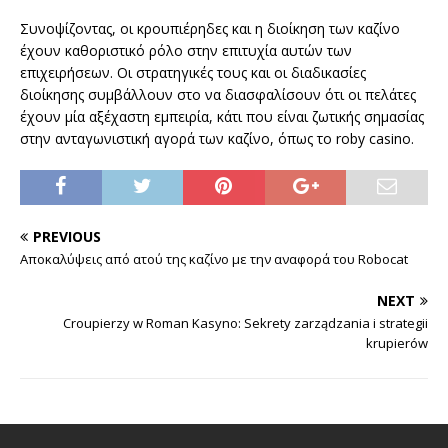
Συνοψίζοντας, οι κρουπιέρηδες και η διοίκηση των καζίνο
έχουν καθοριστικό ρόλο στην επιτυχία αυτών των
επιχειρήσεων. Οι στρατηγικές τους και οι διαδικασίες
διοίκησης συμβάλλουν στο να διασφαλίσουν ότι οι πελάτες
έχουν μία αξέχαστη εμπειρία, κάτι που είναι ζωτικής σημασίας
στην ανταγωνιστική αγορά των καζίνο, όπως το roby casino.
PREVIOUS
Αποκαλύψεις από ατού της καζίνο με την αναφορά του Robocat
NEXT
Croupierzy w Roman Kasyno: Sekrety zarządzania i strategii
krupierów