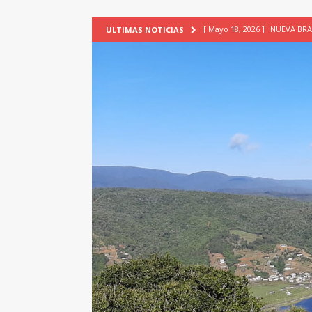
[ Mayo 18, 2026 ]
NUEVA BRA
ULTIMAS NOTICIAS
PATRIMONIO CULTURAL
[ Febrero 3, 2026 ]
La ciudad
Lagos, Chile
PATRIMONIO
[ Julio 23, 2026 ]
TALLER EV
[ Junio 17, 2026 ]
SIN CAT
[ Mayo 18, 2026 ]
DEFENSA D