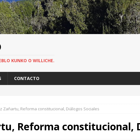
O
EBLO KUNKO O WILLICHE.
S
CONTACTO
 Zañartu, Reforma constitucional, Diálogos Sociales
u, Reforma constitucional, D