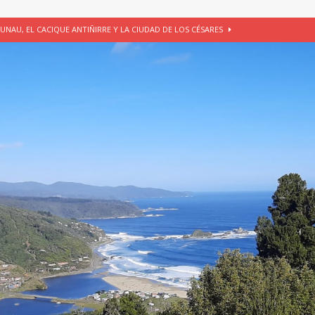
UNAU, EL CACIQUE ANTIÑIRRE Y LA CIUDAD DE LOS CÉSARES
 de Los Césares como patrimonio cultural inmaterial de la Región de Los
 CULTURAL
ALUADORES DE PROYECTOS
SIN CATEGORÍA
EGORÍA
E LA CHICHA DE MANZANA EN PUERTO VARAS
PATRIMONIO CULTURAL