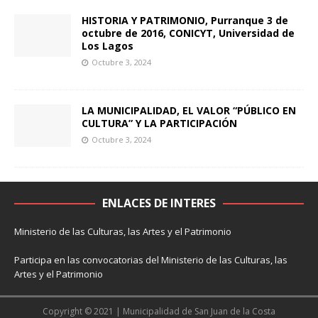
HISTORIA Y PATRIMONIO, Purranque 3 de
octubre de 2016, CONICYT, Universidad de
Los Lagos
Octubre 3, 2024
LA MUNICIPALIDAD, EL VALOR “PÚBLICO EN
CULTURA” Y LA PARTICIPACIÓN
Octubre 3, 2024
ENLACES DE INTERES
Ministerio de las Culturas, las Artes y el Patrimonio
Participa en las convocatorias del Ministerio de las Culturas, las
Artes y el Patrimonio
Copyright © 2021 | Municipalidad de San Juan de la Costa