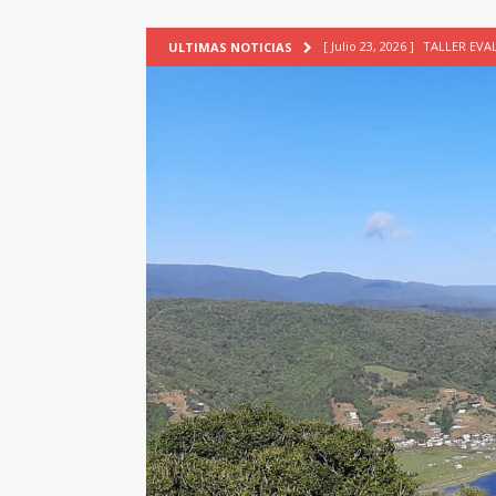
[ Julio 23, 2026 ]
TALLER EV
ULTIMAS NOTICIAS
[ Junio 17, 2026 ]
SIN CAT
[ Mayo 18, 2026 ]
DEFENSA D
[ Mayo 18, 2026 ]
NUEVA BRA
PATRIMONIO CULTURAL
[ Agosto 7, 2026 ]
6° Seminar