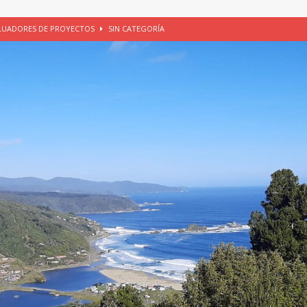
ALUADORES DE PROYECTOS
SIN CATEGORÍA
EGORÍA
E LA CHICHA DE MANZANA EN PUERTO VARAS
PATRIMONIO CULTURAL
UNAU, EL CACIQUE ANTIÑIRRE Y LA CIUDAD DE LOS CÉSARES
io apícola, Purranque, 06 de agosto de 2026
SIN CATEGORÍA