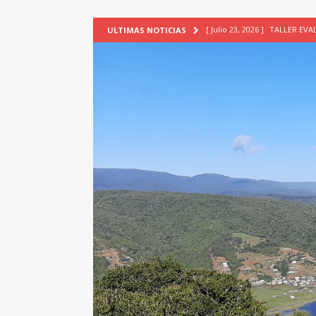
[ Julio 23, 2026 ]
TALLER EV
ULTIMAS NOTICIAS
[ Junio 17, 2026 ]
SIN CAT
[ Mayo 18, 2026 ]
DEFENSA D
[ Mayo 18, 2026 ]
NUEVA BRA
PATRIMONIO CULTURAL
[ Agosto 7, 2026 ]
6° Seminar