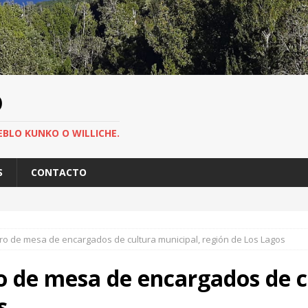
O
EBLO KUNKO O WILLICHE.
S
CONTACTO
o de mesa de encargados de cultura municipal, región de Los Lagos
 de mesa de encargados de c
s