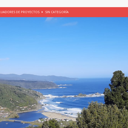
ALUADORES DE PROYECTOS
SIN CATEGORÍA
EGORÍA
E LA CHICHA DE MANZANA EN PUERTO VARAS
PATRIMONIO CULTURAL
UNAU, EL CACIQUE ANTIÑIRRE Y LA CIUDAD DE LOS CÉSARES
io apícola, Purranque, 06 de agosto de 2026
SIN CATEGORÍA