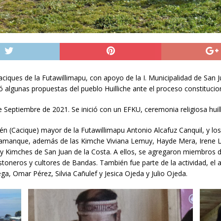
aciques de la Futawillimapu, con apoyo de la I. Municipalidad de San 
lgunas propuestas del pueblo Huilliche ante el proceso constitucion
e Septiembre de 2021. Se inició con un EFKU, ceremonia religiosa huil
 (Cacique) mayor de la Futawillimapu Antonio Alcafuz Canquil, y los
aillamanque, además de las Kimche Viviana Lemuy, Hayde Mera, Irene 
 y Kimches de San Juan de la Costa. A ellos, se agregaron miembros
stoneros y cultores de Bandas. También fue parte de la actividad, e
, Omar Pérez, Silvia Cañulef y Jesica Ojeda y Julio Ojeda.