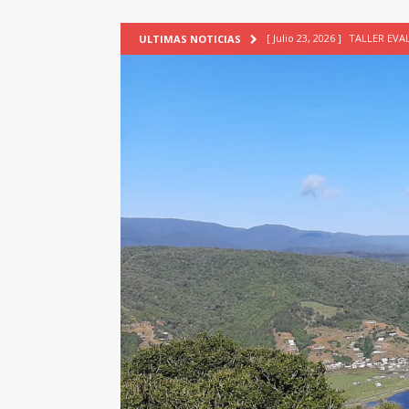
[ Julio 23, 2026 ]
TALLER EV
ULTIMAS NOTICIAS
[ Junio 17, 2026 ]
SIN CAT
[ Mayo 18, 2026 ]
DEFENSA D
[ Mayo 18, 2026 ]
NUEVA BRA
PATRIMONIO CULTURAL
[ Agosto 7, 2026 ]
6° Seminar