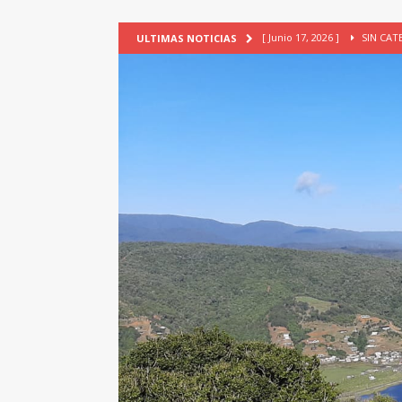
[ Junio 17, 2026 ]
SIN CAT
ULTIMAS NOTICIAS
[ Mayo 18, 2026 ]
DEFENSA D
[ Mayo 18, 2026 ]
NUEVA BRA
PATRIMONIO CULTURAL
[ Febrero 3, 2026 ]
La ciudad
Lagos, Chile
PATRIMONIO
[ Julio 23, 2026 ]
TALLER EV