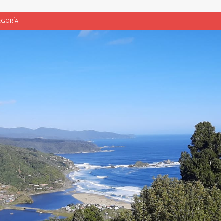
EGORÍA
E LA CHICHA DE MANZANA EN PUERTO VARAS
PATRIMONIO CULTURAL
UNAU, EL CACIQUE ANTIÑIRRE Y LA CIUDAD DE LOS CÉSARES
 de Los Césares como patrimonio cultural inmaterial de la Región de Los
 CULTURAL
ALUADORES DE PROYECTOS
SIN CATEGORÍA