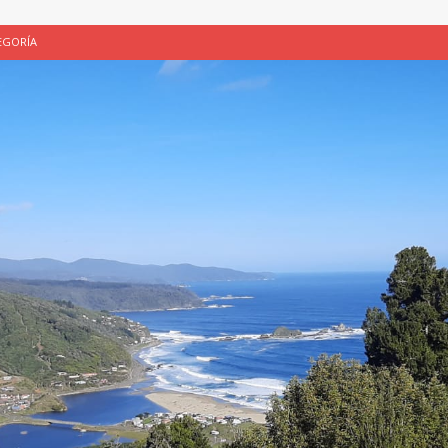
EGORÍA
E LA CHICHA DE MANZANA EN PUERTO VARAS
PATRIMONIO CULTURAL
UNAU, EL CACIQUE ANTIÑIRRE Y LA CIUDAD DE LOS CÉSARES
 de Los Césares como patrimonio cultural inmaterial de la Región de Los
 CULTURAL
ALUADORES DE PROYECTOS
SIN CATEGORÍA