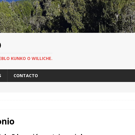
O
EBLO KUNKO O WILLICHE.
S
CONTACTO
onio