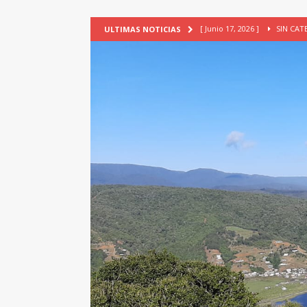
[ Junio 17, 2026 ]
SIN CAT
ULTIMAS NOTICIAS
[ Mayo 18, 2026 ]
DEFENSA D
[ Mayo 18, 2026 ]
NUEVA BRA
PATRIMONIO CULTURAL
[ Febrero 3, 2026 ]
La ciudad
Lagos, Chile
PATRIMONIO
[ Julio 23, 2026 ]
TALLER EV