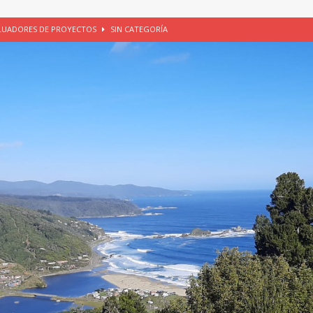
ALUADORES DE PROYECTOS
SIN CATEGORÍA
EGORÍA
E LA CHICHA DE MANZANA EN PUERTO VARAS
PATRIMONIO CULTURAL
UNAU, EL CACIQUE ANTIÑIRRE Y LA CIUDAD DE LOS CÉSARES
io apícola, Purranque, 06 de agosto de 2026
SIN CATEGORÍA