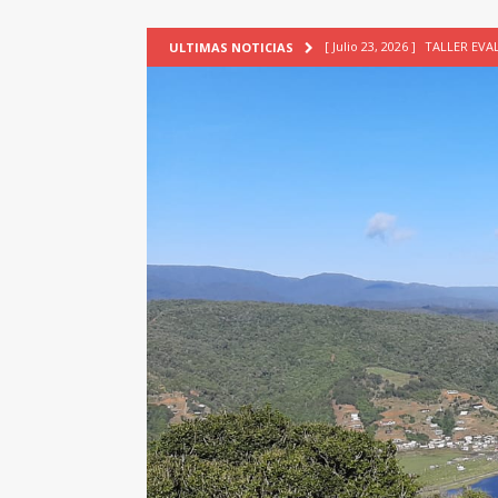
[ Julio 23, 2026 ]
TALLER EV
ULTIMAS NOTICIAS
[ Junio 17, 2026 ]
SIN CAT
[ Mayo 18, 2026 ]
DEFENSA D
[ Mayo 18, 2026 ]
NUEVA BRA
PATRIMONIO CULTURAL
[ Agosto 7, 2026 ]
6° Seminar