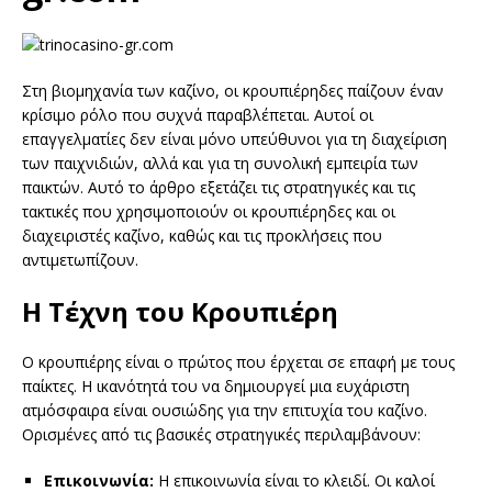
Στη βιομηχανία των καζίνο, οι κρουπιέρηδες παίζουν έναν
κρίσιμο ρόλο που συχνά παραβλέπεται. Αυτοί οι
επαγγελματίες δεν είναι μόνο υπεύθυνοι για τη διαχείριση
των παιχνιδιών, αλλά και για τη συνολική εμπειρία των
παικτών. Αυτό το άρθρο εξετάζει τις στρατηγικές και τις
τακτικές που χρησιμοποιούν οι κρουπιέρηδες και οι
διαχειριστές καζίνο, καθώς και τις προκλήσεις που
αντιμετωπίζουν.
Η Τέχνη του Κρουπιέρη
Ο κρουπιέρης είναι ο πρώτος που έρχεται σε επαφή με τους
παίκτες. Η ικανότητά του να δημιουργεί μια ευχάριστη
ατμόσφαιρα είναι ουσιώδης για την επιτυχία του καζίνο.
Ορισμένες από τις βασικές στρατηγικές περιλαμβάνουν:
Επικοινωνία:
Η επικοινωνία είναι το κλειδί. Οι καλοί