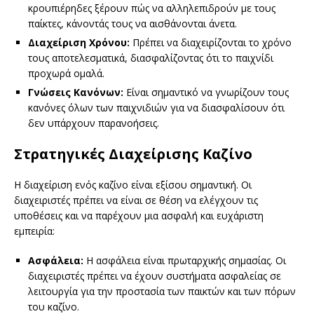
κρουπιέρηδες ξέρουν πώς να αλληλεπιδρούν με τους
παίκτες, κάνοντάς τους να αισθάνονται άνετα.
Διαχείριση Χρόνου:
Πρέπει να διαχειρίζονται το χρόνο
τους αποτελεσματικά, διασφαλίζοντας ότι το παιχνίδι
προχωρά ομαλά.
Γνώσεις Κανόνων:
Είναι σημαντικό να γνωρίζουν τους
κανόνες όλων των παιχνιδιών για να διασφαλίσουν ότι
δεν υπάρχουν παρανοήσεις.
Στρατηγικές Διαχείρισης Καζίνο
Η διαχείριση ενός καζίνο είναι εξίσου σημαντική. Οι
διαχειριστές πρέπει να είναι σε θέση να ελέγχουν τις
υποθέσεις και να παρέχουν μια ασφαλή και ευχάριστη
εμπειρία:
Ασφάλεια:
Η ασφάλεια είναι πρωταρχικής σημασίας. Οι
διαχειριστές πρέπει να έχουν συστήματα ασφαλείας σε
λειτουργία για την προστασία των παικτών και των πόρων
του καζίνο.