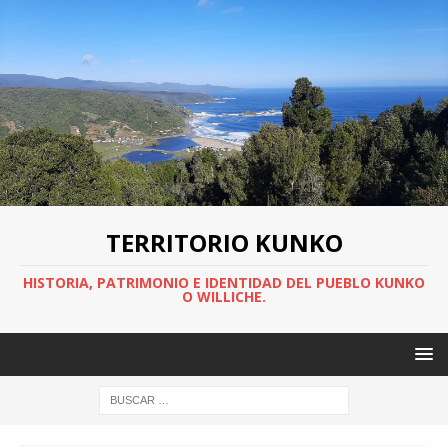
TERRITORIO KUNKO
HISTORIA, PATRIMONIO E IDENTIDAD DEL PUEBLO KUNKO
O WILLICHE.